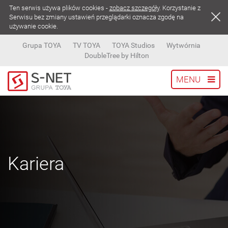
Ten serwis używa plików cookies -
zobacz szczegóły
. Korzystanie z
Serwisu bez zmiany ustawień przeglądarki oznacza zgodę na
używanie cookie.
Grupa TOYA
TV TOYA
TOYA Studios
Wytwórnia
DoubleTree by Hilton
MENU
Kariera