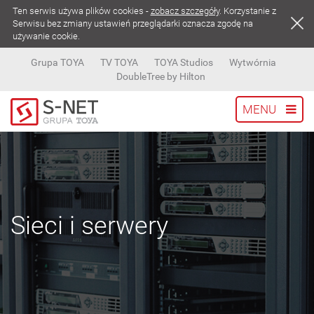
Ten serwis używa plików cookies -
zobacz szczegóły
. Korzystanie z
Serwisu bez zmiany ustawień przeglądarki oznacza zgodę na
używanie cookie.
Grupa TOYA
TV TOYA
TOYA Studios
Wytwórnia
DoubleTree by Hilton
MENU
Sieci i serwery