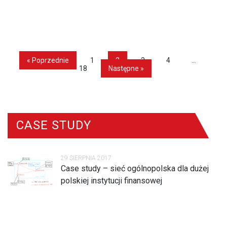
« Poprzednie
1
2
3
4
…
18
Następne »
CASE STUDY
29 SIERPNIA 2017
Case study – sieć ogólnopolska dla dużej
polskiej instytucji finansowej