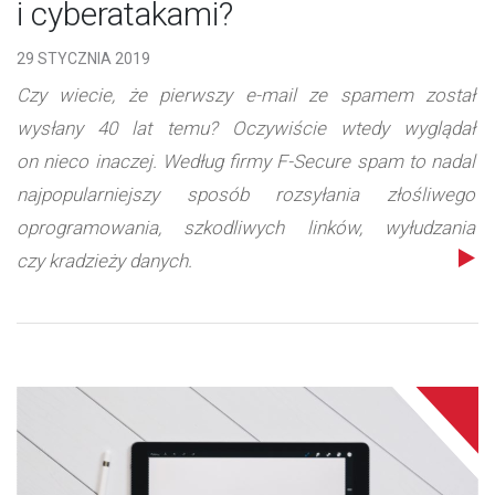
i cyberatakami?
29 STYCZNIA 2019
Czy wiecie, że pierwszy e-mail ze spamem został
wysłany 40 lat temu? Oczywiście wtedy wyglądał
on nieco inaczej. Według firmy F-Secure spam to nadal
najpopularniejszy sposób rozsyłania złośliwego
oprogramowania, szkodliwych linków, wyłudzania
czy kradzieży danych.