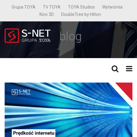
Grupa TOYA
TV TOYA
TOYA Studios
Wytwórnia
Kino 3D
DoubleTree by Hilton
blog