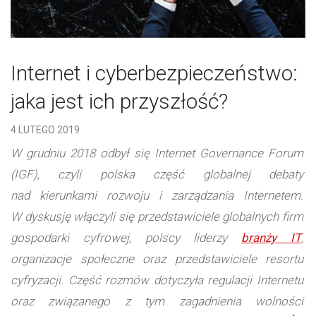
Internet i cyberbezpieczeństwo:
jaka jest ich przyszłość?
4 LUTEGO 2019
W grudniu 2018 odbył się Internet Governance Forum
(IGF), czyli polska część globalnej debaty
nad kierunkami rozwoju i zarządzania Internetem.
W dyskusję włączyli się przedstawiciele globalnych firm
gospodarki cyfrowej, polscy liderzy
branży IT
,
organizacje społeczne oraz przedstawiciele resortu
cyfryzacji. Część rozmów dotyczyła regulacji Internetu
oraz związanego z tym zagadnienia wolności