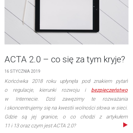
ACTA 2.0 – co się za tym kryje?
16 STYCZNIA 2019
Końcówka 2018 roku upłynęła pod znakiem pytań
o regulacje, kierunki rozwoju i
bezpieczeństwo
w Internecie. Dziś zawęzimy te rozważania
i skoncentrujemy się na kwestii wolności słowa w sieci.
Gdzie są jej granice, o co chodzi z artykułem
11 i 13 oraz czym jest ACTA 2.0?