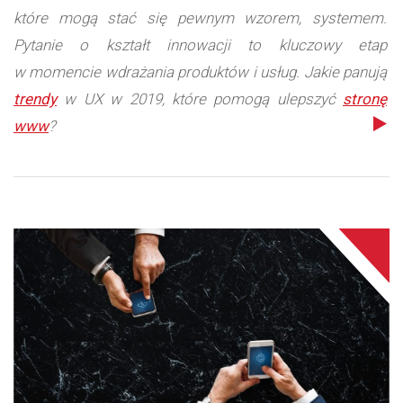
które mogą stać się pewnym wzorem, systemem.
Pytanie o kształt innowacji to kluczowy etap
w momencie wdrażania produktów i usług. Jakie panują
trendy
w UX w 2019, które pomogą ulepszyć
stronę
www
?