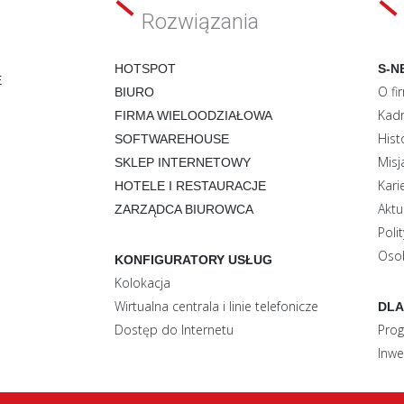
Rozwiązania
HOTSPOT
S-N
E
O fi
BIURO
Kadr
FIRMA WIELOODZIAŁOWA
Hist
SOFTWAREHOUSE
Misj
SKLEP INTERNETOWY
Kari
HOTELE I RESTAURACJE
Aktu
ZARZĄDCA BIUROWCA
Poli
Oso
KONFIGURATORY USŁUG
Kolokacja
Wirtualna centrala i linie telefonicze
DLA
Dostęp do Internetu
Prog
Inwe