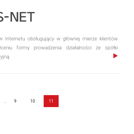
 Internetu obsługujący w głównej mierze klientów
łceniu formy prowadzenia działalności ze spółki
yjną.
…
9
10
11