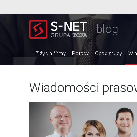
blog
Z życia firmy
Porady
Case study
Wi
Wiadomości praso