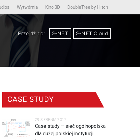
udios
Wytwórnia
Kino 3D
DoubleTree by Hilton
Przejdź do:
S-NET
S-NET Cloud
CASE STUDY
29 SIERPNIA 2017
Case study – sieć ogólnopolska
dla dużej polskiej instytucji