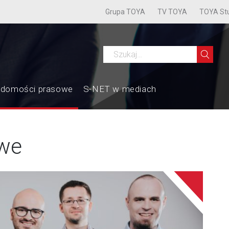
Grupa TOYA
TV TOYA
TOYA St
adomości prasowe
S-NET w mediach
we