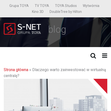
Grupa TOYA
TV TOYA
TOYA Studios
Wytwórnia
Kino 3D
DoubleTree by Hilton
blog
Strona główna
»
Dlaczego warto zainwestować w wirtualną
centralę?