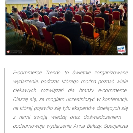
E-commerce Trends to świetnie zorganizowane
wydarzenie, podczas którego można poznać wiele
ciekawych rozwiązań dla branży e-commerce.
Cieszę się, że mogłam uczestniczyć w konferencji,
na której pojawiło się tylu ekspertów dzielących się
z nami swoją wiedzą oraz doświadczeniem –
podsumowuje wydarzenie Anna Bałazy, Specjalista