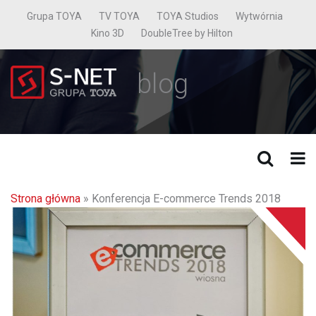
Grupa TOYA
TV TOYA
TOYA Studios
Wytwórnia
Kino 3D
DoubleTree by Hilton
blog
Strona główna
»
Konferencja E-commerce Trends 2018