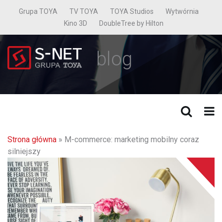
Grupa TOYA
TV TOYA
TOYA Studios
Wytwórnia
Kino 3D
DoubleTree by Hilton
blog
Strona główna
»
M-commerce: marketing mobilny coraz
silniejszy