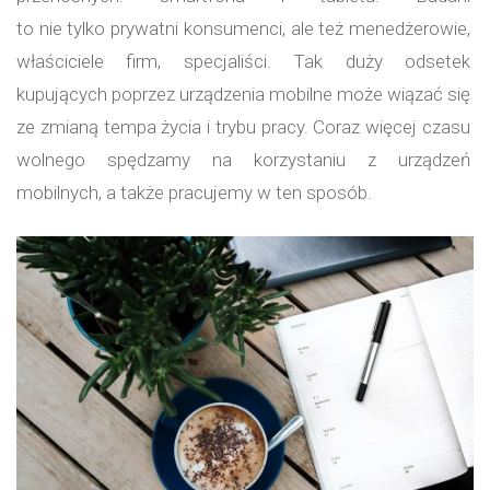
to nie tylko prywatni konsumenci, ale też menedżerowie,
właściciele firm, specjaliści. Tak duży odsetek
kupujących poprzez urządzenia mobilne może wiązać się
ze zmianą tempa życia i trybu pracy. Coraz więcej czasu
wolnego spędzamy na korzystaniu z urządzeń
mobilnych, a także pracujemy w ten sposób.