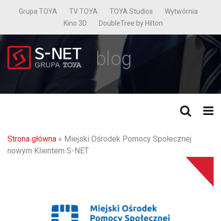
Grupa TOYA
TV TOYA
TOYA Studios
Wytwórnia
Kino 3D
DoubleTree by Hilton
blog
Strona główna
»
Miejski Ośrodek Pomocy Społecznej
nowym Klientem S-NET