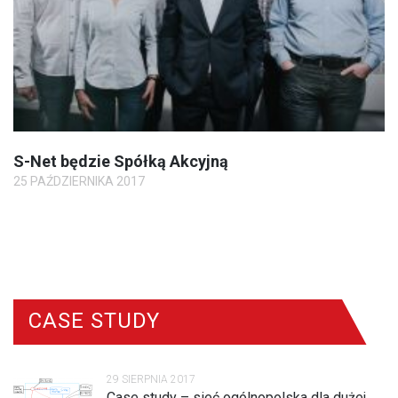
S-Net będzie Spółką Akcyjną
25 PAŹDZIERNIKA 2017
CASE STUDY
29 SIERPNIA 2017
Case study – sieć ogólnopolska dla dużej