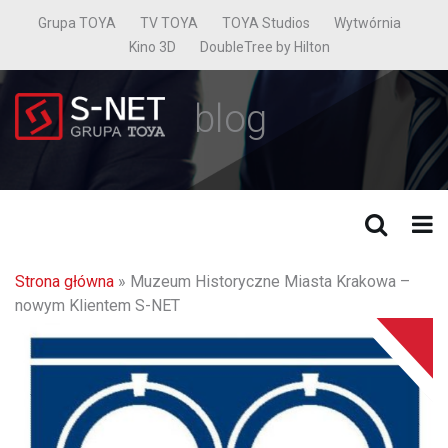
Grupa TOYA
TV TOYA
TOYA Studios
Wytwórnia
Kino 3D
DoubleTree by Hilton
blog
Strona główna
»
Muzeum Historyczne Miasta Krakowa –
nowym Klientem S-NET