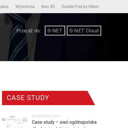
udios
Wytwórnia
Kino 3D
DoubleTree by Hilton
Przejdź do:
S-NET
S-NET Cloud
CASE STUDY
29 SIERPNIA 2017
Case study – sieć ogólnopolska