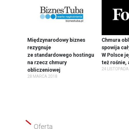
Międzynarodowy biznes
Chmura obl
rezygnuje
spowija cał
ze standardowego hostingu
W Polsce je
na rzecz chmury
też rośnie, 
24 LISTOPADA
obliczeniowej
28 MARCA 2018
Oferta