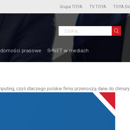
Grupa TOYA
TV TOYA
TOYA St
adomości prasowe
S-NET w mediach
puting, czyli dlaczego polskie firmy przenoszą dane do chmury