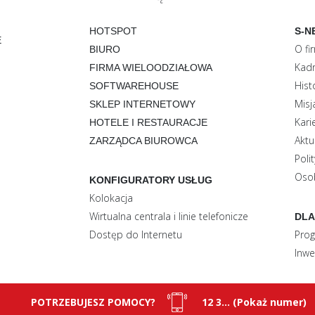
HOTSPOT
S-N
E
O fi
BIURO
Kadr
FIRMA WIELOODZIAŁOWA
Hist
SOFTWAREHOUSE
Misj
SKLEP INTERNETOWY
Kari
HOTELE I RESTAURACJE
Aktu
ZARZĄDCA BIUROWCA
Poli
Oso
KONFIGURATORY USŁUG
Kolokacja
Wirtualna centrala i linie telefonicze
DLA
Dostęp do Internetu
Prog
Inwe
POTRZEBUJESZ POMOCY?
12 3... (Pokaż numer)