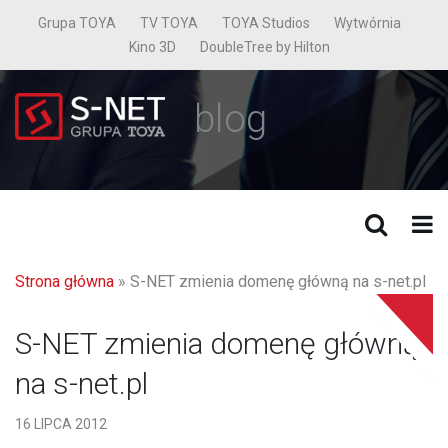
Grupa TOYA
TV TOYA
TOYA Studios
Wytwórnia
Kino 3D
DoubleTree by Hilton
blog
Strona główna
»
S-NET zmienia domenę główną na s-net.pl
S-NET zmienia domenę główną
na s-net.pl
16 LIPCA 2012