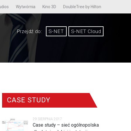
udios
Wytwórnia
Kino 3D
DoubleTree by Hilton
Przejdź do:
S-NET
S-NET Cloud
CASE STUDY
29 SIERPNIA 2017
Case study – sieć ogólnopolska