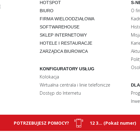
HOTSPOT
S-N
E
O fi
BIURO
Kadr
FIRMA WIELOODZIAŁOWA
Hist
SOFTWAREHOUSE
Misj
SKLEP INTERNETOWY
Kari
HOTELE I RESTAURACJE
Aktu
ZARZĄDCA BIUROWCA
Poli
Oso
KONFIGURATORY USŁUG
Kolokacja
Wirtualna centrala i linie telefonicze
DLA
Dostęp do Internetu
Prog
Inwe
POTRZEBUJESZ POMOCY?
12 3... (Pokaż numer)