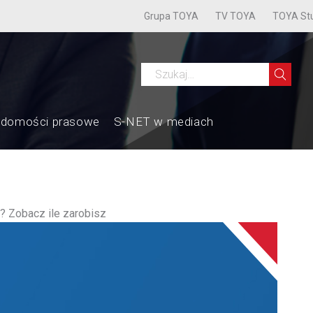
Grupa TOYA
TV TOYA
TOYA St
adomości prasowe
S-NET w mediach
? Zobacz ile zarobisz