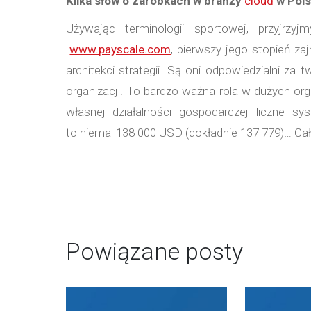
Kilka słów o zarobkach w branży
cloud
w Pols
Używając terminologii sportowej, przyjrzy
www.payscale.com
, pierwszy jego stopień za
architekci strategii. Są oni odpowiedzialni za
organizacji. To bardzo ważna rola w dużych or
własnej działalności gospodarczej liczne sy
to niemal 138 000 USD (dokładnie 137 779)… Cał
Powiązane posty