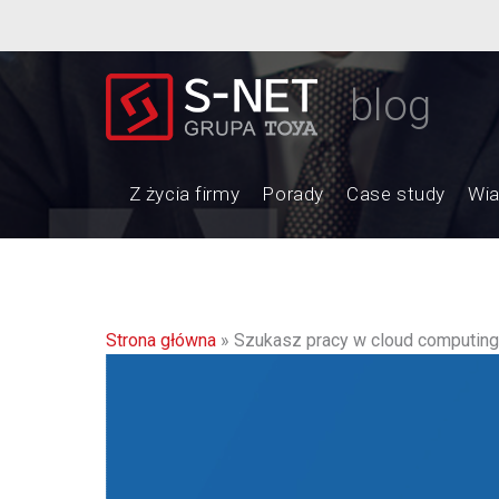
blog
Z życia firmy
Porady
Case study
Wi
Strona główna
»
Szukasz pracy w cloud computing