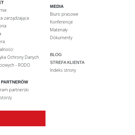
ET
MEDIA
rmie
Biuro prasowe
a zarządzająca
Konferencje
oria
Materiały
a
Dokumenty
era
alności
BLOG
tyka Ochrony Danych
STREFA KLIENTA
bowych - RODO
Indeks strony
 PARTNERÓW
ram partnerski
storzy