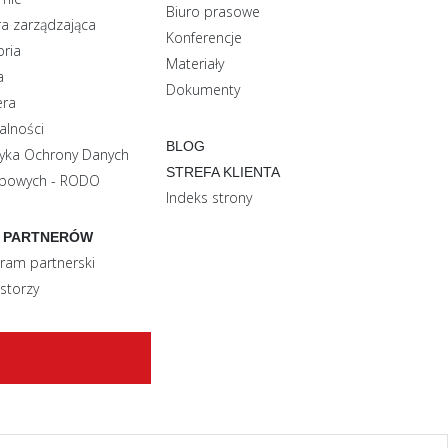
Biuro prasowe
a zarządzająca
Konferencje
oria
Materiały
a
Dokumenty
era
alności
BLOG
tyka Ochrony Danych
STREFA KLIENTA
bowych - RODO
Indeks strony
 PARTNERÓW
ram partnerski
storzy