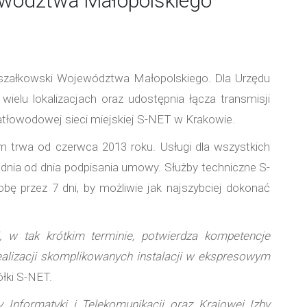
wództwa Małopolskiego
szałkowski Województwa Małopolskiego. Dla Urzędu
wielu lokalizacjach oraz udostępnia łącza transmisji
tłowodowej sieci miejskiej S-NET w Krakowie.
trwa od czerwca 2013 roku. Usługi dla wszystkich
godnia od dnia podpisania umowy. Służby techniczne S-
bę przez 7 dni, by możliwie jak najszybciej dokonać
ji, w tak krótkim terminie, potwierdza kompetencje
ealizacji skomplikowanych instalacji w ekspresowym
łki S-NET.
y Informatyki i Telekomunikacji oraz Krajowej Izby