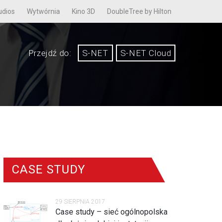
udios
Wytwórnia
Kino 3D
DoubleTree by Hilton
Przejdź do:
S-NET
S-NET Cloud
CASE STUDY
29 SIERPNIA 2017
Case study – sieć ogólnopolska