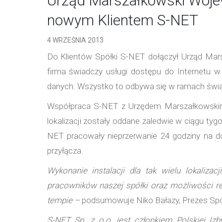
Urząd Marszałkowski Woje
nowym Klientem S-NET
4 WRZEŚNIA 2013
Do Klientów Spółki S-NET dołączył Urząd Mar
firma świadczy usługi dostępu do Internetu w 
danych. Wszystko to odbywa się w ramach świa
Współpraca S-NET z Urzędem Marszałkowskim 
lokalizacji zostały oddane zaledwie w ciągu ty
NET pracowały nieprzerwanie 24 godziny na do
przyłącza.
Wykonanie instalacji dla tak wielu lokalizac
pracowników naszej spółki oraz możliwości r
tempie –
podsumowuje Niko Bałazy, Prezes Spó
S-NET Sp. z o.o. jest członkiem Polskiej Izb