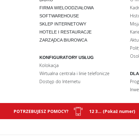
Kadr
FIRMA WIELOODZIAŁOWA
Hist
SOFTWAREHOUSE
Misj
SKLEP INTERNETOWY
Kari
HOTELE I RESTAURACJE
Aktu
ZARZĄDCA BIUROWCA
Poli
Oso
KONFIGURATORY USŁUG
Kolokacja
Wirtualna centrala i linie telefonicze
DLA
Dostęp do Internetu
Prog
Inwe
POTRZEBUJESZ POMOCY?
12 3... (Pokaż numer)