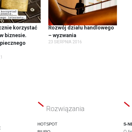
cznie korzystać
Rozwój działu handlowego
 w biznesie.
– wyzwania
23 SIERPNIA 2016
zpiecznego
21
Rozwiązania
HOTSPOT
S-N
E
O fi
BIURO