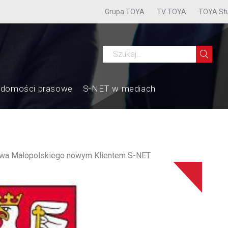
Grupa TOYA
TV TOYA
TOYA St
adomości prasowe
S-NET w mediach
wa Małopolskiego nowym Klientem S-NET