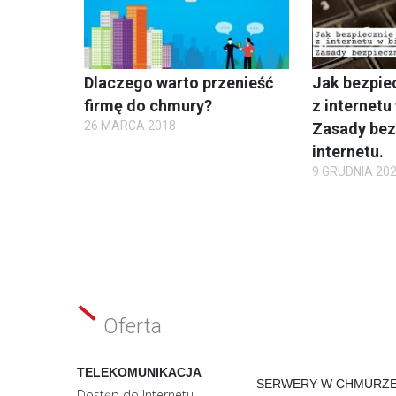
Dlaczego warto przenieść
Jak bezpie
firmę do chmury?
z internetu
26 MARCA 2018
Zasady be
internetu.
9 GRUDNIA 20
Oferta
TELEKOMUNIKACJA
SERWERY W CHMURZ
Dostęp do Internetu