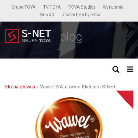
Grupa TOYA
TV TOYA
TOYA Studios
Wytwórnia
Kino 3D
DoubleTree by Hilton
blog
Strona główna
»
Wawel S.A. nowym Klientem S-NET