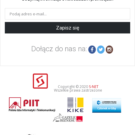
Zapisz się
Dołącz do nas na:
Copyright © 2020
S-NET
Wszelkie prawa zastrzeżone