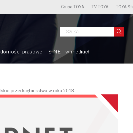
Grupa TOYA
TV TOYA
TOYA St
adomości prasowe
S-NET w mediach
lskie przedsiębiorstwa w roku 2018.