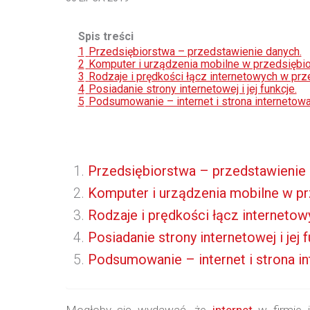
Spis treści
1
Przedsiębiorstwa – przedstawienie danych.
2
Komputer i urządzenia mobilne w przedsiębi
3
Rodzaje i prędkości łącz internetowych w prz
4
Posiadanie strony internetowej i jej funkcje.
5
Podsumowanie – internet i strona internetowa
Przedsiębiorstwa – przedstawienie 
Komputer i urządzenia mobilne w p
Rodzaje i prędkości łącz interneto
Posiadanie strony internetowej i jej f
Podsumowanie – internet i strona i
Mogłoby się wydawać, że
internet
w firmie 