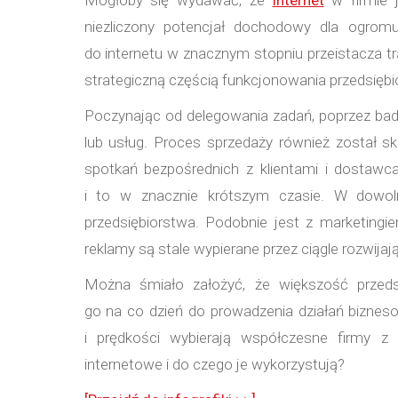
niezliczony potencjał dochodowy dla ogromu
do internetu w znacznym stopniu przeistacza tr
strategiczną częścią funkcjonowania przedsiębi
Poczynając od delegowania zadań, poprzez badan
lub usług. Proces sprzedaży również został s
spotkań bezpośrednich z klientami i dostaw
i to w znacznie krótszym czasie. W dowoln
przedsiębiorstwa. Podobnie jest z marketingi
reklamy są stale wypierane przez ciągle rozwijaj
Można śmiało założyć, że większość prze
go na co dzień do prowadzenia działań biznes
i prędkości wybierają współczesne firmy z
internetowe i do czego je wykorzystują?