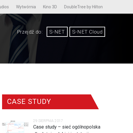
udios
Wytwórnia
Kino 3D
DoubleTree by Hilton
Przejdź do:
S-NET
S-NET Cloud
CASE STUDY
29 SIERPNIA 2017
Case study – sieć ogólnopolska