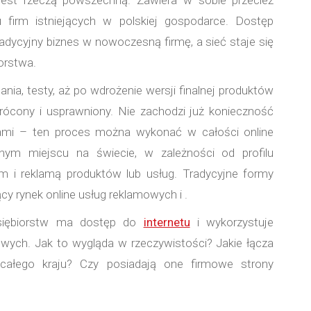
 firm istniejących w polskiej gospodarce. Dostęp
adycyjny biznes w nowoczesną firmę, a sieć staje się
orstwa.
ia, testy, aż po wdrożenie wersji finalnej produktów
krócony i usprawniony. Nie zachodzi już konieczność
cami – ten proces można wykonać w całości online
ym miejscu na świecie, w zależności od profilu
em i reklamą produktów lub usług. Tradycyjne formy
ący rynek online usług reklamowych i .
dsiębiorstw ma dostęp do
internetu
i wykorzystuje
owych. Jak to wygląda w rzeczywistości? Jakie łącza
 całego kraju? Czy posiadają one firmowe strony