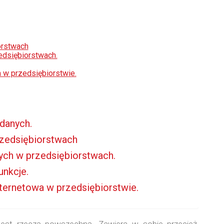
orstwach
edsiębiorstwach.
 w przedsiębiorstwie.
danych.
rzedsiębiorstwach
wych w przedsiębiorstwach.
unkcje.
nternetowa w przedsiębiorstwie.
jest rzeczą powszechną. Zawiera w sobie przecież