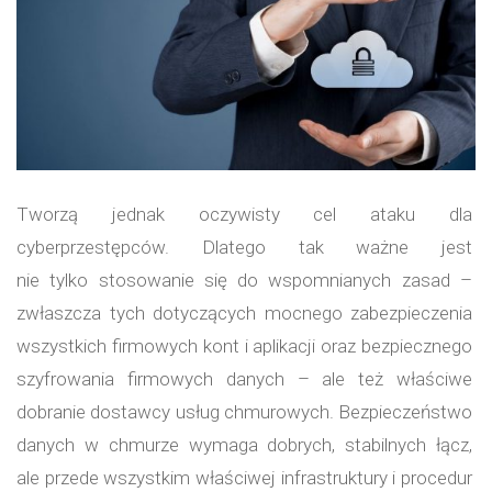
Tworzą jednak oczywisty cel ataku dla
cyberprzestępców. Dlatego tak ważne jest
nie tylko stosowanie się do wspomnianych zasad –
zwłaszcza tych dotyczących mocnego zabezpieczenia
wszystkich firmowych kont i aplikacji oraz bezpiecznego
szyfrowania firmowych danych – ale też właściwe
dobranie dostawcy usług chmurowych. Bezpieczeństwo
danych w chmurze wymaga dobrych, stabilnych łącz,
ale przede wszystkim właściwej infrastruktury i procedur