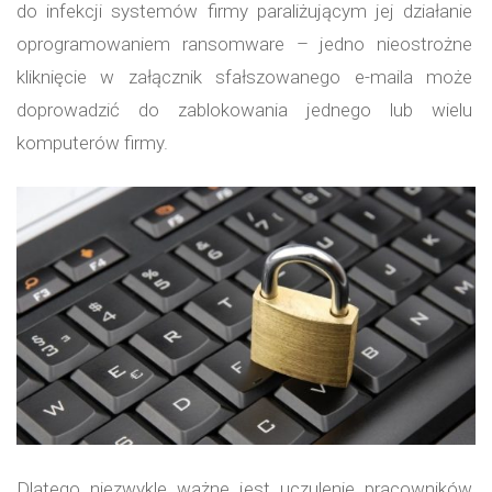
do infekcji systemów firmy paraliżującym jej działanie
oprogramowaniem ransomware – jedno nieostrożne
kliknięcie w załącznik sfałszowanego e-maila może
doprowadzić do zablokowania jednego lub wielu
komputerów firmy.
Dlatego niezwykle ważne jest uczulenie pracowników