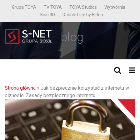
Grupa TOYA
TV TOYA
TOYA Studios
Wytwórnia
Kino 3D
DoubleTree by Hilton
blog
Strona główna
»
Jak bezpiecznie korzystać z internetu w
biznesie. Zasady bezpiecznego internetu.