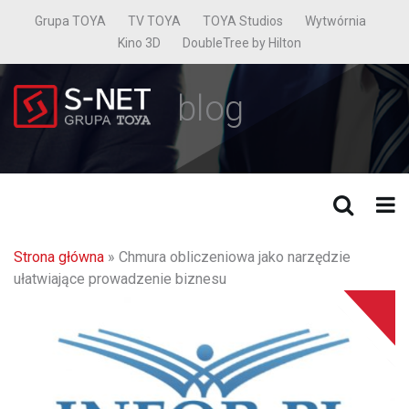
Grupa TOYA
TV TOYA
TOYA Studios
Wytwórnia
Kino 3D
DoubleTree by Hilton
blog
Strona główna
»
Chmura obliczeniowa jako narzędzie
ułatwiające prowadzenie biznesu