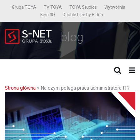
Grupa TOYA
TV TOYA
TOYA Studios
Wytwórnia
Kino 3D
DoubleTree by Hilton
blog
Strona główna
»
Na czym polega praca administratora IT?