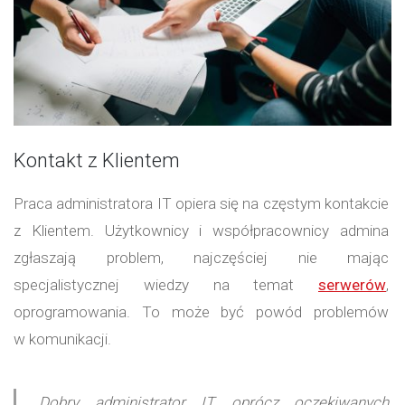
Kontakt z Klientem
Praca administratora IT opiera się na częstym kontakcie
z Klientem. Użytkownicy i współpracownicy admina
zgłaszają problem, najczęściej nie mając
specjalistycznej wiedzy na temat
serwerów
,
oprogramowania. To może być powód problemów
w komunikacji.
Dobry administrator IT, oprócz oczekiwanych