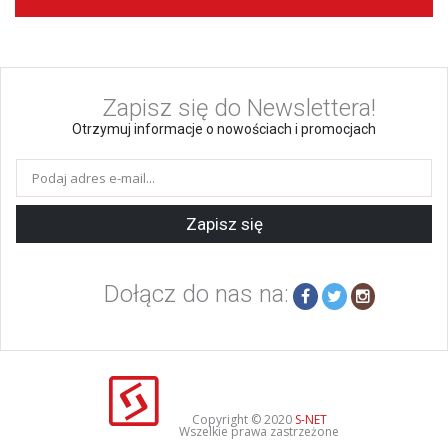
Zapisz się do Newslettera!
Otrzymuj informacje o nowościach i promocjach
Zapisz się
Dołącz do nas na:
Copyright © 2020
S-NET
Wszelkie prawa zastrzeżone