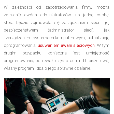
W zależności od zapotrzebowania firmy, można
zatrudnić dwóch administratorów lub jedną osobę,
która będzie zajmowała się zarządzaniem sieci i jej
bezpieczeństwem (administrator sieci), jak
i zarządzaniem systemami komputerowymi, aktualizacją
oprogramowania,
usuwaniem awarii sieciowych
. W tym
drugim przypadku konieczna jest umiejętność
programowania, ponieważ często admin IT pisze swój
własny program i dba o jego sprawne działanie.