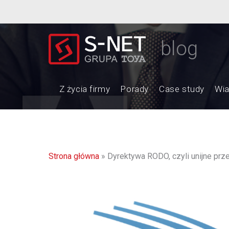
blog
Z życia firmy
Porady
Case study
Wi
Strona główna
»
Dyrektywa RODO, czyli unijne pr