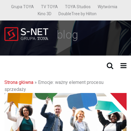
Grupa TOYA
TV TOYA
TOYA Studios
Wytwórnia
Kino 3D
DoubleTree by Hilton
blog
Strona główna
»
Emocje: ważny element procesu
sprzedaży