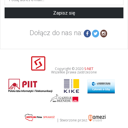
Zapisz się
Dołącz do nas na:
Copyright © 2020
S-NET
Wszelkie prawa zastrzeżone
|
Stworzone przez: