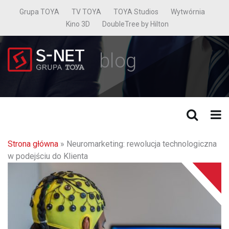
Grupa TOYA
TV TOYA
TOYA Studios
Wytwórnia
Kino 3D
DoubleTree by Hilton
blog
Strona główna
»
Neuromarketing: rewolucja technologiczna
w podejściu do Klienta