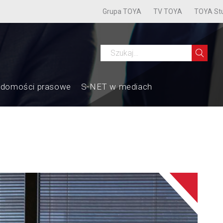
Grupa TOYA
TV TOYA
TOYA St
adomości prasowe
S-NET w mediach