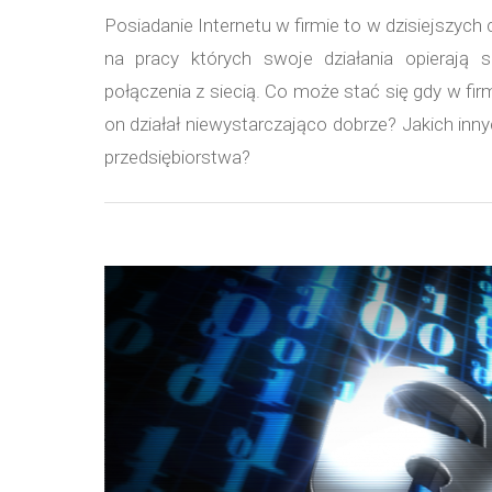
Posiadanie Internetu w firmie to w dzisiejszyc
na pracy których swoje działania opierają s
połączenia z siecią. Co może stać się gdy w fir
on działał niewystarczająco dobrze? Jakich inn
przedsiębiorstwa?