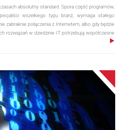
h czasach absolutny standard. Spora część programów,
pecjaliści wszelkiego typu branż, wymaga stałego
mie zabraknie połączenia z Internetem, albo gdy będzie
ych rozwiązań w dziedzinie IT potrzebują współczesne