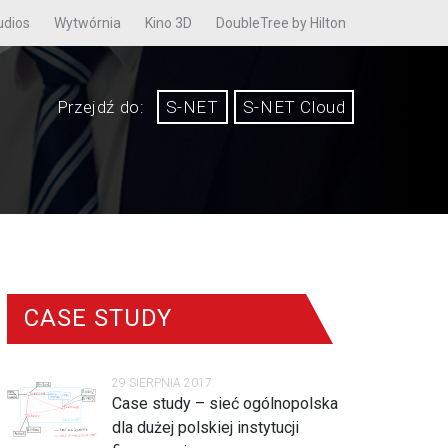
udios
Wytwórnia
Kino 3D
DoubleTree by Hilton
Przejdź do:
S-NET
S-NET Cloud
CASE STUDY
29 SIERPNIA 2017
Case study – sieć ogólnopolska
dla dużej polskiej instytucji