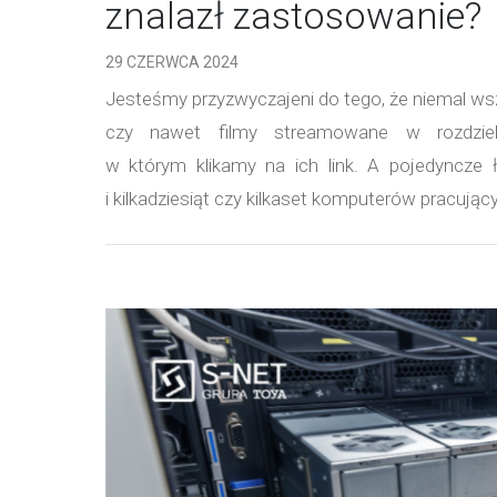
znalazł zastosowanie?
29 CZERWCA 2024
Jesteśmy przyzwyczajeni do tego, że niemal wszy
czy nawet filmy streamowane w rozdzie
w którym klikamy na ich link. A pojedyncze 
i kilkadziesiąt czy kilkaset komputerów pracując