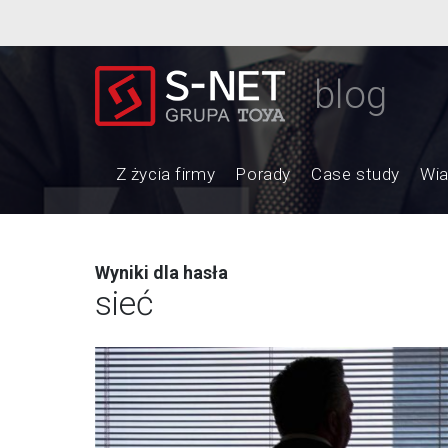
blog
Z życia firmy
Porady
Case study
Wi
Wyniki dla hasła
sieć