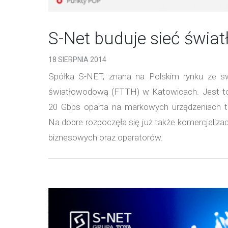
S-Net buduje sieć świ
18 SIERPNIA 2014
Spółka S-NET, znana na Polskim rynku ze swo
światłowodową (FTTH) w Katowicach. Jest to
20 Gbps oparta na markowych urządzeniach ta
Na dobre rozpoczęła się już także komercjalizac
biznesowych oraz operatorów.