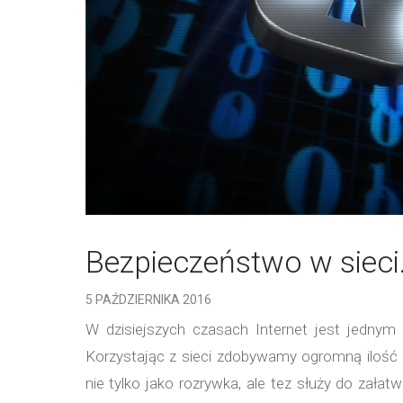
Bezpieczeństwo w sieci
5 PAŹDZIERNIKA 2016
W dzisiejszych czasach Internet jest jedny
Korzystając z sieci zdobywamy ogromną ilość i
nie tylko jako rozrywka, ale tez służy do załat