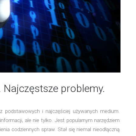
. Najczęstsze problemy.
m z podstawowych i najczęściej używanych medium.
nformacji, ale nie tylko. Jest popularnym narzędziem
wienia codziennych spraw. Stał się niemal nieodłączną