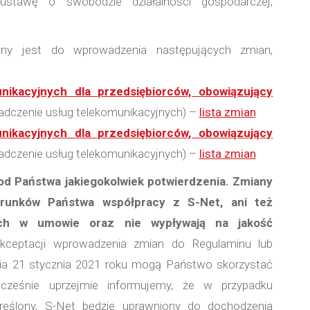
 ustawę o swobodzie działalności gospodarczej,
y jest do wprowadzenia następujących zmian,
nikacyjnych dla przedsiębiorców, obowiązujący
dczenie usług telekomunikacyjnych) –
lista zmian
nikacyjnych dla przedsiębiorców, obowiązujący
dczenie usług telekomunikacyjnych) –
lista zmian
d Państwa jakiegokolwiek potwierdzenia. Zmiany
arunków Państwa współpracy z S-Net, ani też
nych w umowie oraz nie wypływają na jakość
ceptacji wprowadzenia zmian do Regulaminu lub
ia 21 stycznia 2021 roku mogą Państwo skorzystać
ześnie uprzejmie informujemy, że w przypadku
eślony, S-Net będzie uprawniony do dochodzenia