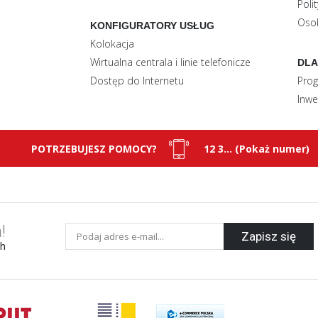
Poli
Oso
KONFIGURATORY USŁUG
Kolokacja
Wirtualna centrala i linie telefonicze
DLA
Dostęp do Internetu
Prog
Inwe
POTRZEBUJESZ POMOCY?
12 3... (Pokaż numer)
!
Zapisz się
ch