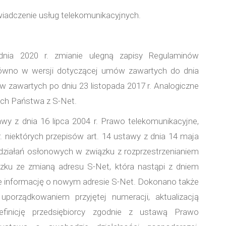
iadczenie usług telekomunikacyjnych.
dnia 2020 r. zmianie ulegną zapisy Regulaminów
równo w wersji dotyczącej umów zawartych do dnia
mów zawartych po dniu 23 listopada 2017 r. Analogiczne
ch Państwa z S-Net.
y z dnia 16 lipca 2004 r. Prawo telekomunikacyjne,
. niektórych przepisów art. 14 ustawy z dnia 14 maja
 działań osłonowych w związku z rozprzestrzenianiem
zku ze zmianą adresu S-Net, która nastąpi z dniem
że informację o nowym adresie S-Net. Dokonano także
porządkowaniem przyjętej numeracji, aktualizacją
efinicję przedsiębiorcy zgodnie z ustawą Prawo