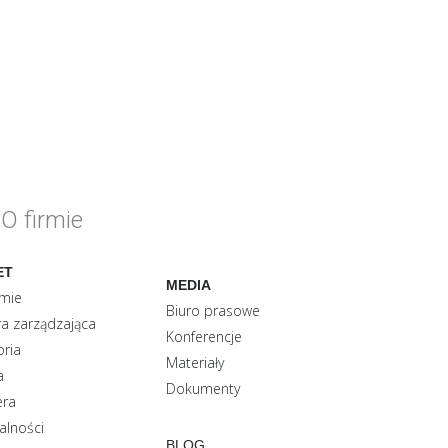
O firmie
ET
MEDIA
rmie
Biuro prasowe
a zarządzająca
Konferencje
oria
Materiały
a
Dokumenty
era
alności
BLOG