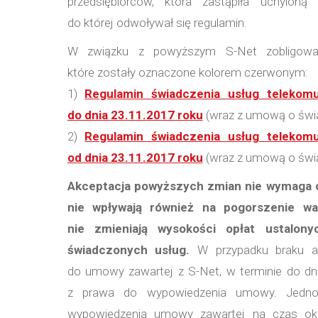
przedsiębiorców, która zastąpiła uchyloną
do której odwoływał się regulamin.
W związku z powyższym S-Net zobligowan
które zostały oznaczone kolorem czerwonym:
1)
Regulamin świadczenia usług telekomu
do dnia 23.11.2017 roku
(wraz z umową o świa
2)
Regulamin świadczenia usług telekomu
od dnia 23.11.2017 roku
(wraz z umową o świa
Akceptacja powyższych zmian nie wymaga o
nie wpływają również na pogorszenie w
nie zmieniają wysokości opłat ustalo
świadczonych usług.
W przypadku braku ak
do umowy zawartej z S-Net, w terminie do dn
z prawa do wypowiedzenia umowy. Jednoc
wypowiedzenia umowy zawartej na czas okr