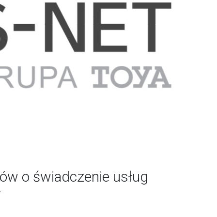
ów o świadczenie usług
T