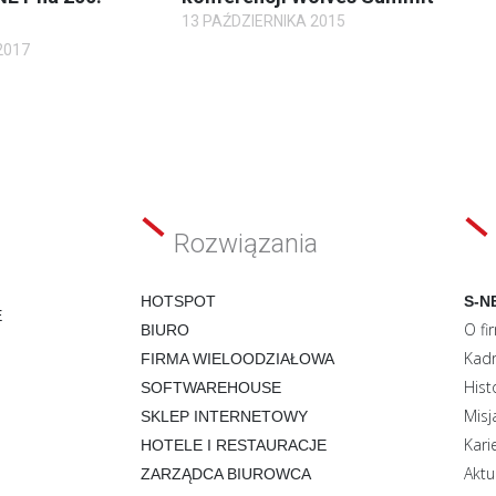
13 PAŹDZIERNIKA 2015
2017
Rozwiązania
HOTSPOT
S-N
E
O fi
BIURO
Kadr
FIRMA WIELOODZIAŁOWA
Hist
SOFTWAREHOUSE
Misj
SKLEP INTERNETOWY
Kari
HOTELE I RESTAURACJE
Aktu
ZARZĄDCA BIUROWCA