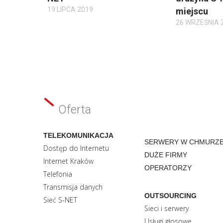
19 LIPCA 2019
miejscu
26 WRZEŚNIA 
Oferta
TELEKOMUNIKACJA
SERWERY W CHMURZ
Dostęp do Internetu
DUŻE FIRMY
Internet Kraków
OPERATORZY
Telefonia
Transmisja danych
OUTSOURCING
Sieć S-NET
Sieci i serwery
Usługi głosowe