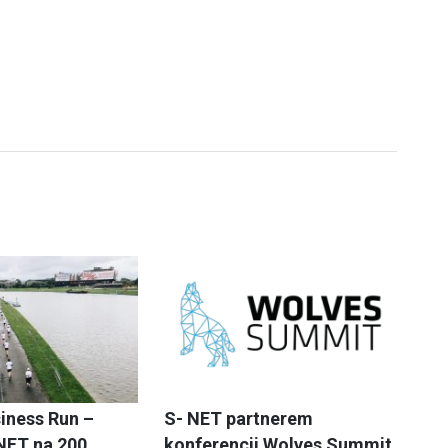
iness Run –
S- NET partnerem
NET na 200.
konferencji Wolves Summit