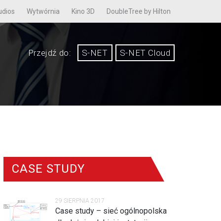
udios
Wytwórnia
Kino 3D
DoubleTree by Hilton
Przejdź do:
S-NET
S-NET Cloud
CASE STUDY
29 SIERPNIA 2017
Case study – sieć ogólnopolska